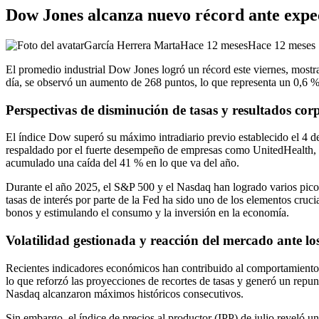
Dow Jones alcanza nuevo récord ante expect
García Herrera Marta
Hace 12 meses
Hace 12 meses
El promedio industrial Dow Jones logró un récord este viernes, mostran
día, se observó un aumento de 268 puntos, lo que representa un 0,6
Perspectivas de disminución de tasas y resultados corp
El índice Dow superó su máximo intradiario previo establecido el 4 de
respaldado por el fuerte desempeño de empresas como UnitedHealth, cu
acumulado una caída del 41 % en lo que va del año.
Durante el año 2025, el S&P 500 y el Nasdaq han logrado varios picos 
tasas de interés por parte de la Fed ha sido uno de los elementos cruc
bonos y estimulando el consumo y la inversión en la economía.
Volatilidad gestionada y reacción del mercado ante los
Recientes indicadores económicos han contribuido al comportamiento mi
lo que reforzó las proyecciones de recortes de tasas y generó un rep
Nasdaq alcanzaron máximos históricos consecutivos.
Sin embargo, el índice de precios al productor (IPP) de julio reveló u