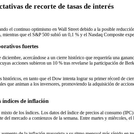
ativas de recorte de tasas de interés
do el continuo optimismo en Wall Street debido a la posible reducción d
 %, mientras que el S&P 500 subió un 0,1 % y el Nasdaq Composite exp
orativos fuertes
 diciembre, acercándose a un cierre histórico que requeriría una ganan
yas acciones subieron un 10 % tras revelarse la participación de Berk
históricos, en tanto que el Dow intenta lograr su primer récord de cier
iales que animan a los inversores, promoviendo la adquisición de acciones
 índices de inflación
xto de los índices. Los datos del índice de precios al consumo (IPC) d
unte del mercado a comienzos de la semana. Entre martes y miércoles, e
n aumento de la inflación mayorista a su ritmo mensual más rápido en tre