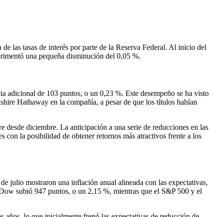
e las tasas de interés por parte de la Reserva Federal. Al inicio del
erimentó una pequeña disminución del 0,05 %.
cia adicional de 103 puntos, o un 0,23 %. Este desempeño se ha visto
shire Hathaway en la compañía, a pesar de que los títulos habían
re desde diciembre. La anticipación a una serie de reducciones en las
 con la posibilidad de obtener retornos más atractivos frente a los
e julio mostraron una inflación anual alineada con las expectativas,
l Dow subió 947 puntos, o un 2,15 %, mientras que el S&P 500 y el
s años, lo que inicialmente frenó las expectativas de reducción de