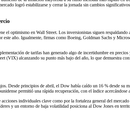
ercado logró estabilizarse y cerrar la jornada sin cambios significativos,
ercio
ntiene el optimismo en Wall Street. Los inversionistas siguen respaldan
r este año. Igualmente, firmas como Boeing, Goldman Sachs y Microsoft
plementación de tarifas han generado algo de incertidumbre en precios 
reet (VIX) alcanzando su punto más bajo del año, lo que demuestra conf
ajos. Desde principios de abril, el Dow había caído un 16 % desde su 
ounidense permitió una rápida recuperación, con el índice acercándose a
 acciones individuales clave como por la fortaleza general del mercado
íderes y un entorno de baja volatilidad posiciona al Dow Jones en terri