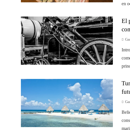
en o
El 
com
Gar
Intr
come
princ
Tur
fut
Gar
Beli
cons
mari