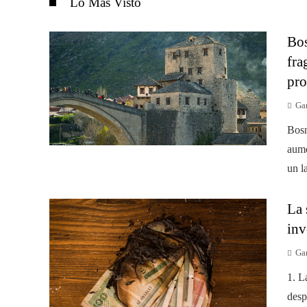
Lo Más Visto
Bos
fra
pro
Gar
Bosn
aume
un l
La 
inv
Gar
1. L
desp