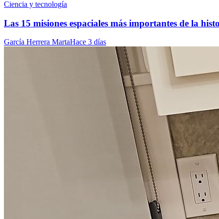
Ciencia y tecnología
Las 15 misiones espaciales más importantes de la hist
García Herrera Marta
Hace 3 días