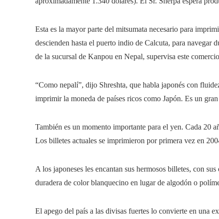
aproximadamente 1.340 dólares). El Sr. Sherpa espera produ
Esta es la mayor parte del mitsumata necesario para imprimir
descienden hasta el puerto indio de Calcuta, para navegar d
de la sucursal de Kanpou en Nepal, supervisa este comerc
“Como nepalí”, dijo Shreshta, que habla japonés con fluidez
imprimir la moneda de países ricos como Japón. Es un gra
También es un momento importante para el yen. Cada 20 añ
Los billetes actuales se imprimieron por primera vez en 2004; 
A los japoneses les encantan sus hermosos billetes, con sus 
duradera de color blanquecino en lugar de algodón o polím
El apego del país a las divisas fuertes lo convierte en una