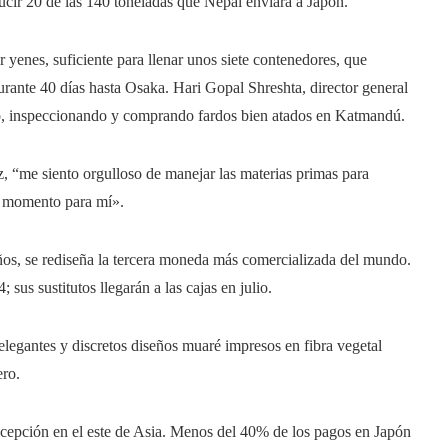
cir 20 de las 140 toneladas que Nepal enviará a Japón.
 yenes, suficiente para llenar unos siete contenedores, que
urante 40 días hasta Osaka. Hari Gopal Shreshta, director general
io, inspeccionando y comprando fardos bien atados en Katmandú.
, “me siento orgulloso de manejar las materias primas para
n momento para mí».
os, se rediseña la tercera moneda más comercializada del mundo.
sus sustitutos llegarán a las cajas en julio.
elegantes y discretos diseños muaré impresos en fibra vegetal
ero.
 excepción en el este de Asia. Menos del 40% de los pagos en Japón