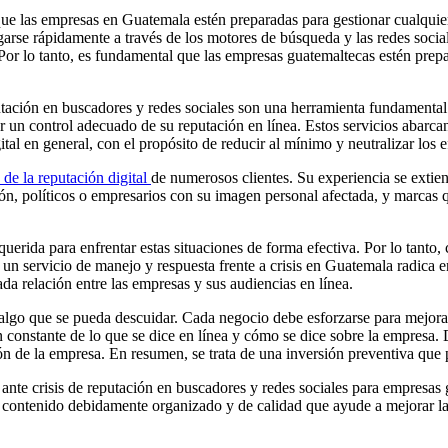
l que las empresas en Guatemala estén preparadas para gestionar cualquie
rse rápidamente a través de los motores de búsqueda y las redes socia
. Por lo tanto, es fundamental que las empresas guatemaltecas estén prep
utación en buscadores y redes sociales son una herramienta fundamental 
er un control adecuado de su reputación en línea. Estos servicios abarca
tal en general, con el propósito de reducir al mínimo y neutralizar los 
 de la reputación digital
de numerosos clientes. Su experiencia se extie
n, políticos o empresarios con su imagen personal afectada, y marcas q
uerida para enfrentar estas situaciones de forma efectiva. Por lo tanto,
 un servicio de manejo y respuesta frente a crisis en Guatemala radica e
da relación entre las empresas y sus audiencias en línea.
algo que se pueda descuidar. Cada negocio debe esforzarse para mejorar 
ón constante de lo que se dice en línea y cómo se dice sobre la empresa.
n de la empresa. En resumen, se trata de una inversión preventiva que p
 ante crisis de reputación en buscadores y redes sociales para empresa
 un contenido debidamente organizado y de calidad que ayude a mejorar l