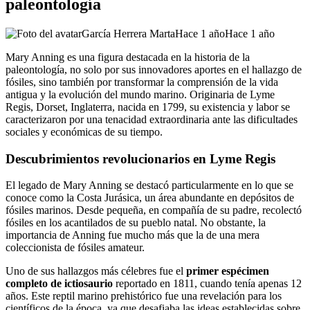
paleontología
García Herrera Marta
Hace 1 año
Hace 1 año
Mary Anning es una figura destacada en la historia de la
paleontología, no solo por sus innovadores aportes en el hallazgo de
fósiles, sino también por transformar la comprensión de la vida
antigua y la evolución del mundo marino. Originaria de Lyme
Regis, Dorset, Inglaterra, nacida en 1799, su existencia y labor se
caracterizaron por una tenacidad extraordinaria ante las dificultades
sociales y económicas de su tiempo.
Descubrimientos revolucionarios en Lyme Regis
El legado de Mary Anning se destacó particularmente en lo que se
conoce como la Costa Jurásica, un área abundante en depósitos de
fósiles marinos. Desde pequeña, en compañía de su padre, recolectó
fósiles en los acantilados de su pueblo natal. No obstante, la
importancia de Anning fue mucho más que la de una mera
coleccionista de fósiles amateur.
Uno de sus hallazgos más célebres fue el
primer espécimen
completo de ictiosaurio
reportado en 1811, cuando tenía apenas 12
años. Este reptil marino prehistórico fue una revelación para los
científicos de la época, ya que desafiaba las ideas establecidas sobre