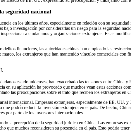
e Estado de EE. UU. expresando su preocupación y trabajando con func
 la seguridad nacional
uencia en los últimos años, especialmente en relación con su seguridad 
as bajo investigación por considerarlas un riesgo para la seguridad nac
inspeccionar a ciudadanos y organizaciones extranjeras. Estas modificac
.
 delitos financieros, las autoridades chinas han empleado las restricci
te marco, los extranjeros que han mantenido vínculos comerciales con fi
U.
ciudadanos estadounidenses, han exacerbado las tensiones entre China y
rencia en su aplicación ha provocado que muchos vean estas acciones com
ado las preocupaciones sobre el trato que reciben los extranjeros en C
rial internacional. Empresas extranjeras, especialmente de EE. UU. y J
o que podría reducir la inversión extranjera en el país. De hecho, Chin
és por parte de los inversores internacionales.
tando la percepción de la seguridad jurídica en China. Las empresas ext
n hecho que muchos reconsideren su presencia en el país. Esto podría ten