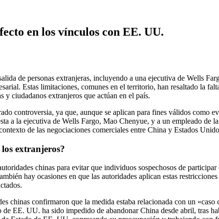
fecto en los vínculos con EE. UU.
alida de personas extranjeras, incluyendo a una ejecutiva de Wells Far
arial. Estas limitaciones, comunes en el territorio, han resaltado la fal
s y ciudadanos extranjeros que actúan en el país.
erado controversia, ya que, aunque se aplican para fines válidos como 
mpuesta a la ejecutiva de Wells Fargo, Mao Chenyue, y a un empleado de
el contexto de las negociaciones comerciales entre China y Estados Unido
 los extranjeros?
autoridades chinas para evitar que individuos sospechosos de participar 
ambién hay ocasiones en que las autoridades aplican estas restricciones
actados.
es chinas confirmaron que la medida estaba relacionada con un «caso cr
 EE. UU. ha sido impedido de abandonar China desde abril, tras haber 