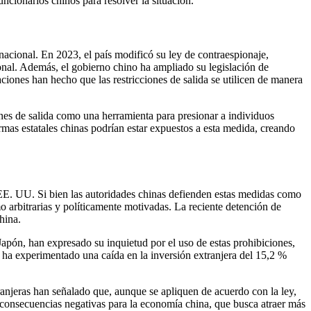
ionarios chinos para resolver la situación.
nacional. En 2023, el país modificó su ley de contraespionaje,
ional. Además, el gobierno chino ha ampliado su legislación de
iones han hecho que las restricciones de salida se utilicen de manera
ones de salida como una herramienta para presionar a individuos
rmas estatales chinas podrían estar expuestos a esta medida, creando
 EE. UU. Si bien las autoridades chinas defienden estas medidas como
o arbitrarias y políticamente motivadas. La reciente detención de
hina.
apón, han expresado su inquietud por el uso de estas prohibiciones,
a ha experimentado una caída en la inversión extranjera del 15,2 %
ranjeras han señalado que, aunque se apliquen de acuerdo con la ley,
er consecuencias negativas para la economía china, que busca atraer más