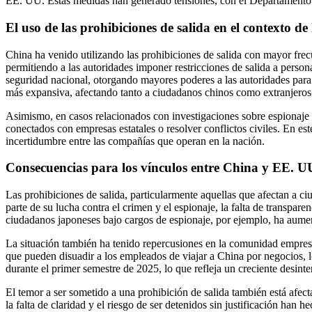
EE. UU. Estas medidas han generado tensiones, con el Departamento d
El uso de las prohibiciones de salida en el contexto de
China ha venido utilizando las prohibiciones de salida con mayor frec
permitiendo a las autoridades imponer restricciones de salida a person
seguridad nacional, otorgando mayores poderes a las autoridades para 
más expansiva, afectando tanto a ciudadanos chinos como extranjeros
Asimismo, en casos relacionados con investigaciones sobre espionaje o
conectados con empresas estatales o resolver conflictos civiles. En es
incertidumbre entre las compañías que operan en la nación.
Consecuencias para los vínculos entre China y EE. U
Las prohibiciones de salida, particularmente aquellas que afectan a 
parte de su lucha contra el crimen y el espionaje, la falta de transpa
ciudadanos japoneses bajo cargos de espionaje, por ejemplo, ha aument
La situación también ha tenido repercusiones en la comunidad empresa
que pueden disuadir a los empleados de viajar a China por negocios, l
durante el primer semestre de 2025, lo que refleja un creciente desinter
El temor a ser sometido a una prohibición de salida también está afec
la falta de claridad y el riesgo de ser detenidos sin justificación ha