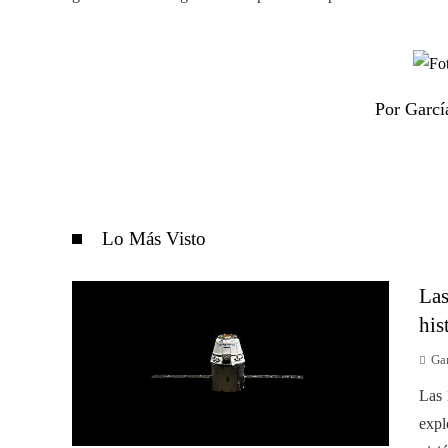
Por Garcí
Lo Más Visto
Las
his
Gar
Las 
expl