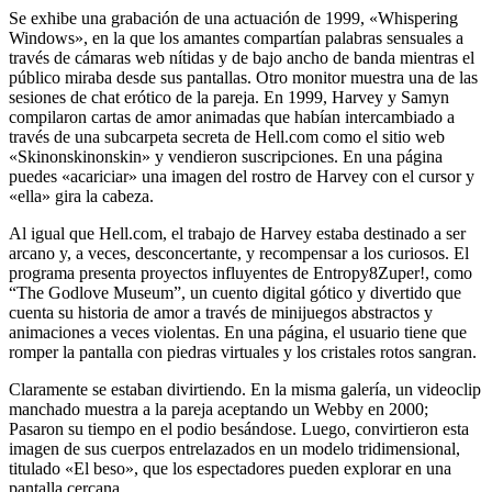
Se exhibe una grabación de una actuación de 1999, «Whispering
Windows», en la que los amantes compartían palabras sensuales a
través de cámaras web nítidas y de bajo ancho de banda mientras el
público miraba desde sus pantallas. Otro monitor muestra una de las
sesiones de chat erótico de la pareja. En 1999, Harvey y Samyn
compilaron cartas de amor animadas que habían intercambiado a
través de una subcarpeta secreta de Hell.com como el sitio web
«Skinonskinonskin» y vendieron suscripciones. En una página
puedes «acariciar» una imagen del rostro de Harvey con el cursor y
«ella» gira la cabeza.
Al igual que Hell.com, el trabajo de Harvey estaba destinado a ser
arcano y, a veces, desconcertante, y recompensar a los curiosos. El
programa presenta proyectos influyentes de Entropy8Zuper!, como
“The Godlove Museum”, un cuento digital gótico y divertido que
cuenta su historia de amor a través de minijuegos abstractos y
animaciones a veces violentas. En una página, el usuario tiene que
romper la pantalla con piedras virtuales y los cristales rotos sangran.
Claramente se estaban divirtiendo. En la misma galería, un videoclip
manchado muestra a la pareja aceptando un Webby en 2000;
Pasaron su tiempo en el podio besándose. Luego, convirtieron esta
imagen de sus cuerpos entrelazados en un modelo tridimensional,
titulado «El beso», que los espectadores pueden explorar en una
pantalla cercana.