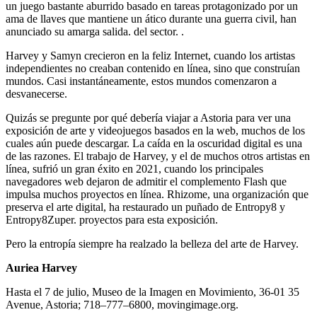
un juego bastante aburrido basado en tareas protagonizado por un
ama de llaves que mantiene un ático durante una guerra civil, han
anunciado su amarga salida. del sector. .
Harvey y Samyn crecieron en la feliz Internet, cuando los artistas
independientes no creaban contenido en línea, sino que construían
mundos. Casi instantáneamente, estos mundos comenzaron a
desvanecerse.
Quizás se pregunte por qué debería viajar a Astoria para ver una
exposición de arte y videojuegos basados ​​en la web, muchos de los
cuales aún puede descargar. La caída en la oscuridad digital es una
de las razones. El trabajo de Harvey, y el de muchos otros artistas en
línea, sufrió un gran éxito en 2021, cuando los principales
navegadores web dejaron de admitir el complemento Flash que
impulsa muchos proyectos en línea. Rhizome, una organización que
preserva el arte digital, ha restaurado un puñado de Entropy8 y
Entropy8Zuper. proyectos para esta exposición.
Pero la entropía siempre ha realzado la belleza del arte de Harvey.
Auriea Harvey
Hasta el 7 de julio, Museo de la Imagen en Movimiento, 36-01 35
Avenue, Astoria; 718–777–6800, movingimage.org.