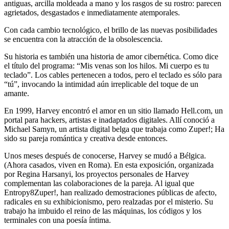
antiguas, arcilla moldeada a mano y los rasgos de su rostro: parecen
agrietados, desgastados e inmediatamente atemporales.
Con cada cambio tecnológico, el brillo de las nuevas posibilidades
se encuentra con la atracción de la obsolescencia.
Su historia es también una historia de amor cibernética. Como dice
el título del programa: “Mis venas son los hilos. Mi cuerpo es tu
teclado”. Los cables pertenecen a todos, pero el teclado es sólo para
“tú”, invocando la intimidad aún irreplicable del toque de un
amante.
En 1999, Harvey encontró el amor en un sitio llamado Hell.com, un
portal para hackers, artistas e inadaptados digitales. Allí conoció a
Michael Samyn, un artista digital belga que trabaja como Zuper!; Ha
sido su pareja romántica y creativa desde entonces.
Unos meses después de conocerse, Harvey se mudó a Bélgica.
(Ahora casados, viven en Roma). En esta exposición, organizada
por Regina Harsanyi, los proyectos personales de Harvey
complementan las colaboraciones de la pareja. Al igual que
Entropy8Zuper!, han realizado demostraciones públicas de afecto,
radicales en su exhibicionismo, pero realzadas por el misterio. Su
trabajo ha imbuido el reino de las máquinas, los códigos y los
terminales con una poesía íntima.