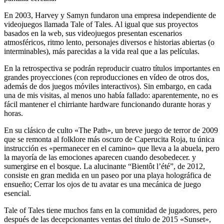
En 2003, Harvey y Samyn fundaron una empresa independiente de
videojuegos llamada Tale of Tales. Al igual que sus proyectos
basados ​​en la web, sus videojuegos presentan escenarios
atmosféricos, ritmo lento, personajes diversos e historias abiertas (o
interminables), más parecidas a la vida real que a las películas.
En la retrospectiva se podrán reproducir cuatro títulos importantes en
grandes proyecciones (con reproducciones en vídeo de otros dos,
además de dos juegos móviles interactivos). Sin embargo, en cada
una de mis visitas, al menos uno había fallado: aparentemente, no es
fácil mantener el chirriante hardware funcionando durante horas y
horas.
En su clásico de culto «The Path», un breve juego de terror de 2009
que se remonta al folklore más oscuro de Caperucita Roja, tu única
instrucción es «permanecer en el camino» que lleva a la abuela, pero
la mayoría de las emociones aparecen cuando desobedecer. y
sumergirse en el bosque. La alucinante “Bientôt l’été”, de 2012,
consiste en gran medida en un paseo por una playa holográfica de
ensueño; Cerrar los ojos de tu avatar es una mecánica de juego
esencial.
Tale of Tales tiene muchos fans en la comunidad de jugadores, pero
después de las decepcionantes ventas del título de 2015 «Sunset»,