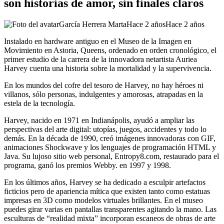
son historias de amor, sin finales claros
García Herrera Marta
Hace 2 años
Hace 2 años
Instalado en hardware antiguo en el Museo de la Imagen en
Movimiento en Astoria, Queens, ordenado en orden cronológico, el
primer estudio de la carrera de la innovadora netartista Auriea
Harvey cuenta una historia sobre la mortalidad y la supervivencia.
En los mundos del cofre del tesoro de Harvey, no hay héroes ni
villanos, sólo personas, indulgentes y amorosas, atrapadas en la
estela de la tecnología.
Harvey, nacido en 1971 en Indianápolis, ayudó a ampliar las
perspectivas del arte digital: utopías, juegos, accidentes y todo lo
demás. En la década de 1990, creó imágenes innovadoras con GIF,
animaciones Shockwave y los lenguajes de programación HTML y
Java. Su lujoso sitio web personal, Entropy8.com, restaurado para el
programa, ganó los premios Webby.
en 1997 y 1998.
En los últimos años, Harvey se ha dedicado a esculpir artefactos
ficticios pero de apariencia mítica que existen tanto como estatuas
impresas en 3D como modelos virtuales brillantes. En el museo
puedes girar varias en pantallas transparentes agitando la mano. Las
esculturas de “realidad mixta” incorporan escaneos de obras de arte