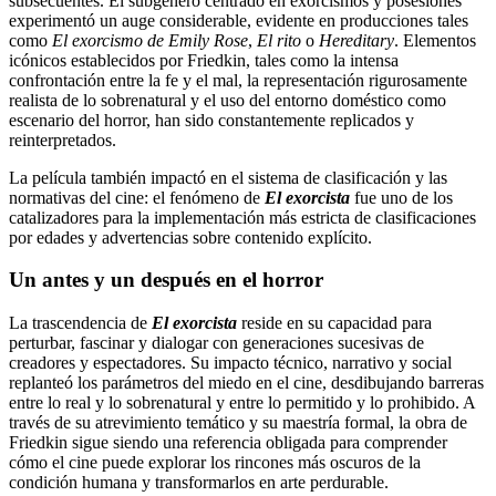
subsecuentes. El subgénero centrado en exorcismos y posesiones
experimentó un auge considerable, evidente en producciones tales
como
El exorcismo de Emily Rose
,
El rito
o
Hereditary
. Elementos
icónicos establecidos por Friedkin, tales como la intensa
confrontación entre la fe y el mal, la representación rigurosamente
realista de lo sobrenatural y el uso del entorno doméstico como
escenario del horror, han sido constantemente replicados y
reinterpretados.
La película también impactó en el sistema de clasificación y las
normativas del cine: el fenómeno de
El exorcista
fue uno de los
catalizadores para la implementación más estricta de clasificaciones
por edades y advertencias sobre contenido explícito.
Un antes y un después en el horror
La trascendencia de
El exorcista
reside en su capacidad para
perturbar, fascinar y dialogar con generaciones sucesivas de
creadores y espectadores. Su impacto técnico, narrativo y social
replanteó los parámetros del miedo en el cine, desdibujando barreras
entre lo real y lo sobrenatural y entre lo permitido y lo prohibido. A
través de su atrevimiento temático y su maestría formal, la obra de
Friedkin sigue siendo una referencia obligada para comprender
cómo el cine puede explorar los rincones más oscuros de la
condición humana y transformarlos en arte perdurable.