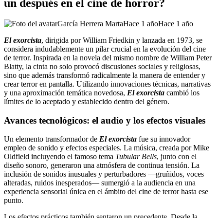
un después en el cine de horror?
García Herrera Marta
Hace 1 año
Hace 1 año
El exorcista
, dirigida por William Friedkin y lanzada en 1973, se
considera indudablemente un pilar crucial en la evolución del cine
de terror. Inspirada en la novela del mismo nombre de William Peter
Blatty, la cinta no solo provocó discusiones sociales y religiosas,
sino que además transformó radicalmente la manera de entender y
crear terror en pantalla. Utilizando innovaciones técnicas, narrativas
y una aproximación temática novedosa,
El exorcista
cambió los
límites de lo aceptado y establecido dentro del género.
Avances tecnológicos: el audio y los efectos visuales
Un elemento transformador de
El exorcista
fue su innovador
empleo de sonido y efectos especiales. La música, creada por Mike
Oldfield incluyendo el famoso tema
Tubular Bells
, junto con el
diseño sonoro, generaron una atmósfera de continua tensión. La
inclusión de sonidos inusuales y perturbadores —gruñidos, voces
alteradas, ruidos inesperados— sumergió a la audiencia en una
experiencia sensorial única en el ámbito del cine de terror hasta ese
punto.
Los efectos prácticos también sentaron un precedente. Desde la