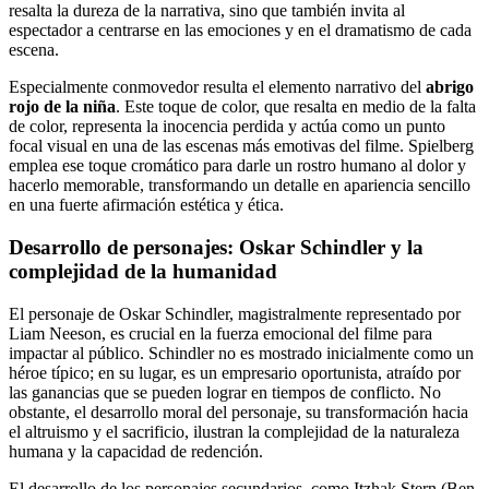
resalta la dureza de la narrativa, sino que también invita al
espectador a centrarse en las emociones y en el dramatismo de cada
escena.
Especialmente conmovedor resulta el elemento narrativo del
abrigo
rojo de la niña
. Este toque de color, que resalta en medio de la falta
de color, representa la inocencia perdida y actúa como un punto
focal visual en una de las escenas más emotivas del filme. Spielberg
emplea ese toque cromático para darle un rostro humano al dolor y
hacerlo memorable, transformando un detalle en apariencia sencillo
en una fuerte afirmación estética y ética.
Desarrollo de personajes: Oskar Schindler y la
complejidad de la humanidad
El personaje de Oskar Schindler, magistralmente representado por
Liam Neeson, es crucial en la fuerza emocional del filme para
impactar al público. Schindler no es mostrado inicialmente como un
héroe típico; en su lugar, es un empresario oportunista, atraído por
las ganancias que se pueden lograr en tiempos de conflicto. No
obstante, el desarrollo moral del personaje, su transformación hacia
el altruismo y el sacrificio, ilustran la complejidad de la naturaleza
humana y la capacidad de redención.
El desarrollo de los personajes secundarios, como Itzhak Stern (Ben