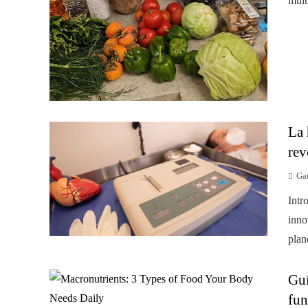
múlt
La 
rev
Gar
Intr
inno
plan
Guí
fun