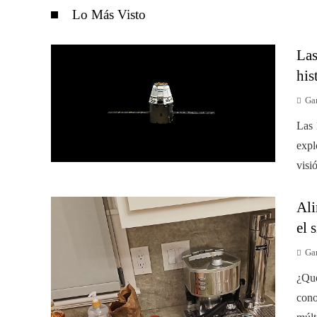
Lo Más Visto
Las
his
Gar
Las 
expl
visi
Ali
el 
Gar
¿Qué
cono