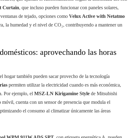
t Curtain
, que incluso pueden funcionar con paneles solares,
s ventanas de tejado, opciones como
Velux Active with Netatmo
ura, la humedad y el nivel de CO₂, contribuyendo a mantener un
odomésticos: aprovechando las horas
 del hogar también pueden sacar provecho de la tecnología
rias
permiten utilizar la electricidad cuando es más económica,
a. Por ejemplo, el
MSZ-LN Kirigamine Style
de Mitsubishi
no móvil, cuenta con un sensor de presencia que modula el
optimizando el consumo al climatizar únicamente las áreas
lpool WPM 911W ADS SPT
, con etiqueta energética A, pueden