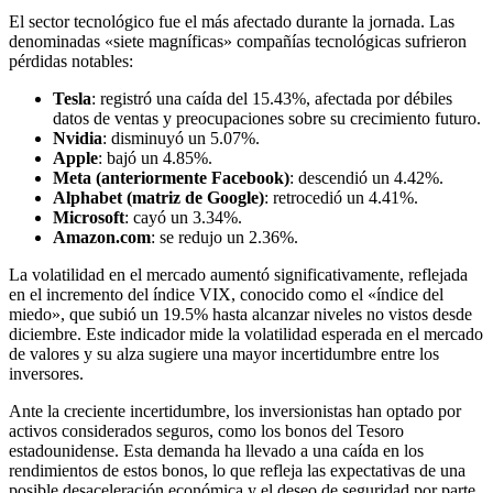
El sector tecnológico fue el más afectado durante la jornada. Las
denominadas «siete magníficas» compañías tecnológicas sufrieron
pérdidas notables:​
Tesla
: registró una caída del 15.43%, afectada por débiles
datos de ventas y preocupaciones sobre su crecimiento futuro.​
Nvidia
: disminuyó un 5.07%.​
Apple
: bajó un 4.85%.​
Meta (anteriormente Facebook)
: descendió un 4.42%.​
Alphabet (matriz de Google)
: retrocedió un 4.41%.​
Microsoft
: cayó un 3.34%.​
Amazon.com
: se redujo un 2.36%.​
La volatilidad en el mercado aumentó significativamente, reflejada
en el incremento del índice VIX, conocido como el «índice del
miedo», que subió un 19.5% hasta alcanzar niveles no vistos desde
diciembre. Este indicador mide la volatilidad esperada en el mercado
de valores y su alza sugiere una mayor incertidumbre entre los
inversores.​
Ante la creciente incertidumbre, los inversionistas han optado por
activos considerados seguros, como los bonos del Tesoro
estadounidense. Esta demanda ha llevado a una caída en los
rendimientos de estos bonos, lo que refleja las expectativas de una
posible desaceleración económica y el deseo de seguridad por parte