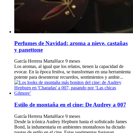
Perfumes de Navidad: aroma a nieve, castañas
y panettone
García Herrera Marta
Hace 9 meses
Los aromas, al igual que los relatos, tienen la capacidad de
evocar. En la época festiva, se transforman en una herramienta
potente para desenterrar recuerdos, sentimientos y ambie...
Estilo de montaña en el cine: De Audrey a 007
García Herrera Marta
Hace 9 meses
Desde la icónica Audrey Hepburn hasta el sofisticado James
Bond, la indumentaria en ambientes montañosos ha dictado
pautas de estilo en el cine. Estas vestimentas fusionan