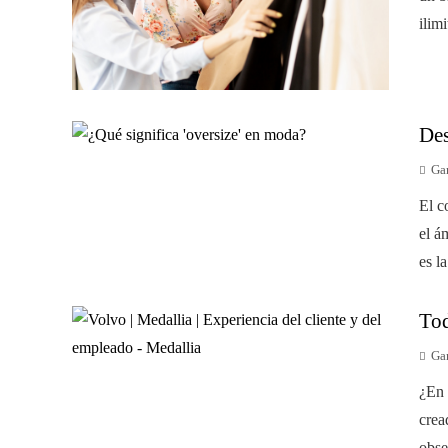
ilim
Des
Gar
El c
el á
es l
Tod
Gar
¿En 
crea
obse