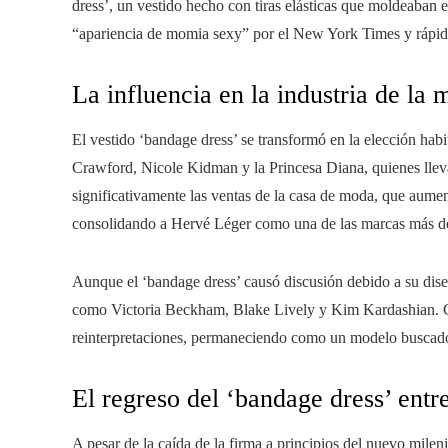
dress’, un vestido hecho con tiras elásticas que moldeaban 
“apariencia de momia sexy” por el New York Times y rápid
La influencia en la industria de la
El vestido ‘bandage dress’ se transformó en la elección hab
Crawford, Nicole Kidman y la Princesa Diana, quienes llev
significativamente las ventas de la casa de moda, que aume
consolidando a Hervé Léger como una de las marcas más de
Aunque el ‘bandage dress’ causó discusión debido a su diseñ
como Victoria Beckham, Blake Lively y Kim Kardashian. Con
reinterpretaciones, permaneciendo como un modelo buscado
El regreso del ‘bandage dress’ entr
A pesar de la caída de la firma a principios del nuevo milen