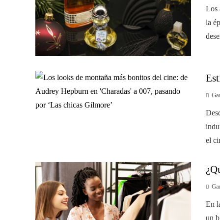
Los 
la é
dese
Est
Gar
Desd
indu
el c
¿Qu
Gar
En l
un b