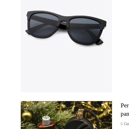
Per
pan
Gar