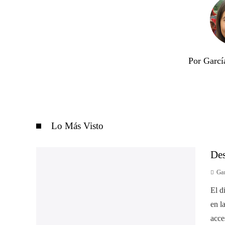
Por Garcí
Lo Más Visto
Des
Gar
El d
en l
acce