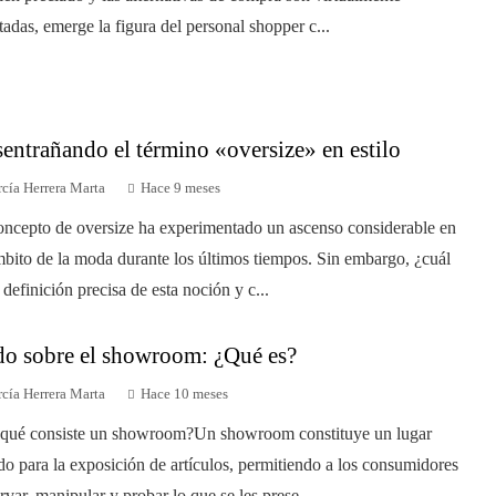
itadas, emerge la figura del personal shopper c...
entrañando el término «oversize» en estilo
cía Herrera Marta
Hace 9 meses
oncepto de oversize ha experimentado un ascenso considerable en
mbito de la moda durante los últimos tiempos. Sin embargo, ¿cuál
a definición precisa de esta noción y c...
o sobre el showroom: ¿Qué es?
cía Herrera Marta
Hace 10 meses
qué consiste un showroom?Un showroom constituye un lugar
do para la exposición de artículos, permitiendo a los consumidores
rvar, manipular y probar lo que se les prese...