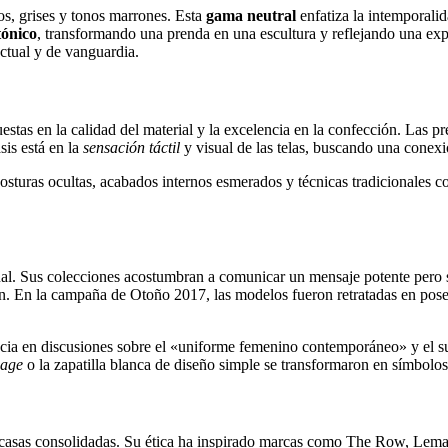
os, grises y tonos marrones. Esta
gama neutral
enfatiza la intemporalid
tónico
, transformando una prenda en una escultura y reflejando una exp
ectual y de vanguardia.
estas en la calidad del material y la excelencia en la confección. Las p
sis está en la
sensación táctil
y visual de las telas, buscando una conexi
las costuras ocultas, acabados internos esmerados y técnicas tradicional
. Sus colecciones acostumbran a comunicar un mensaje potente pero sile
n. En la campaña de Otoño 2017, las modelos fueron retratadas en poses 
rencia en discusiones sobre el «uniforme femenino contemporáneo» y el 
age
o la zapatilla blanca de diseño simple se transformaron en símbolos
casas consolidadas. Su ética ha inspirado marcas como The Row, Lemai