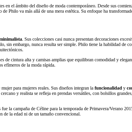
tes en el ámbito del diseño de moda contemporáneo. Desde sus comienzo
 de Philo va más allá de una mera estética. Su enfoque ha transformado 
minimalista
. Sus colecciones casi nunca presentan decoraciones excesiv
stilo, sin embargo, nunca resulta ser simple. Philo tiene la habilidad de 
uitectónicos.
nes de cintura alta y camisas amplias que equilibran comodidad y elega
os efímeros de la moda rápida.
 mujer para mujeres reales. Sus diseños integran la
funcionalidad
y
co
 cercano y realista se refleja en prendas versátiles, con bolsillos grande
 fue la campaña de Céline para la temporada de Primavera/Verano 2015, 
en de la edad ni de un tamaño convencional.