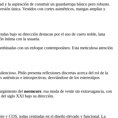
ad y la aspiración de construir un guardarropa básico pero robusto.
resión única. Vestidos con cortes asimétricos, mangas amplias y
rendas bajo su dirección destacan por el uso de cuero noble, lana
ón íntima con la usuaria.
es combinadas con un enfoque contemporáneo. Esta meticulosa atención
ncioso. Philo presenta reflexiones discretas acerca del rol de la
auténticas e introspectivas, desviándose de los estereotipos
surgimiento del
normcore
, esa moda de vestir sin extravagancia, con
 del siglo XXI bajo su dirección.
re y COS, todas centradas en el diseño elevado y funcional. La