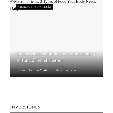
CIENCIA Y TECNOLOGÍA
Guía esencial sobre los macronutrientes y
su función en el cuerpo
García Herrera Marta
Hace 1 semana
INVERSIONES